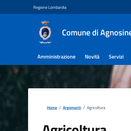
Regione Lombardia
Comune di Agnosin
Amministrazione
Novità
Servizi
Home
/
Argomenti
/
Agricoltura
Agricoltura