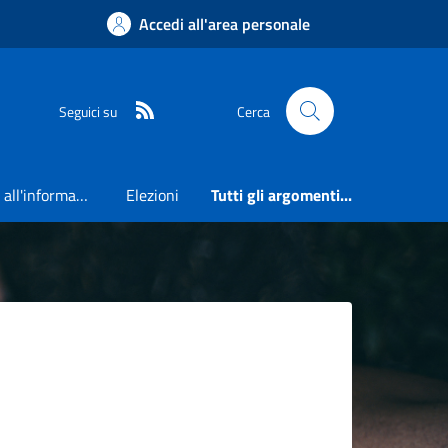
Accedi all'area personale
RSS
Seguici su
Cerca
Accesso all'informazione
Elezioni
Tutti gli argomenti...