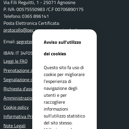
Via F.lli Reguitti, 1 - 25071 Agnosine
P. IVA: 00575550983 /C.F 00706890175
Telefono: 0365 896141
Posta Elettronica Certificata:
protocollo@pec.comune.agnosine.bs.it
Email:
segreteria@comune.agnosine.bs.it
Avviso sull'utilizzo
IBAN: IT 34F0511654000 0000000 24400
dei cookies
Leggi le FAQ
Questo sito fa uso di
Prenotazione appuntamento
cookie per migliorare
Segnalazione disservizio
l’esperienza di
navigazione degli
Richiesta d'assistenza
utenti e per
Amministrazione trasparente
raccogliere
Cookie policy
informazioni
sull’utilizzo statistico
Informativa Privacy
del sito stesso.
Note Legali