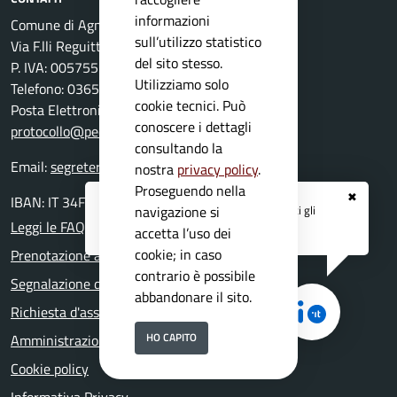
informazioni
Comune di Agnosine
sull’utilizzo statistico
Via F.lli Reguitti, 1 - 25071 Agnosine
del sito stesso.
P. IVA: 00575550983 /C.F 00706890175
Utilizziamo solo
Telefono: 0365 896141
cookie tecnici. Può
Posta Elettronica Certificata:
conoscere i dettagli
protocollo@pec.comune.agnosine.bs.it
consultando la
Email:
segreteria@comune.agnosine.bs.it
nostra
privacy policy
.
Proseguendo nella
✖
IBAN: IT 34F0511654000 0000000 24400
Registrati ai servizi
APP IO
e ricevi tutti gli
navigazione si
Leggi le FAQ
aggiornamenti dall'Ente
accetta l’uso dei
cookie; in caso
Prenotazione appuntamento
contrario è possibile
Segnalazione disservizio
abbandonare il sito.
Richiesta d'assistenza
HO CAPITO
Amministrazione trasparente
Cookie policy