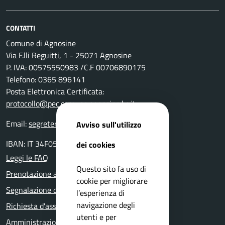
CONTATTI
Comune di Agnosine
Via F.lli Reguitti, 1 - 25071 Agnosine
P. IVA: 00575550983 /C.F 00706890175
Telefono: 0365 896141
Posta Elettronica Certificata:
protocollo@pec.comune.agnosine.bs.it
Email:
segreteria@comune.agnosine.bs.it
Avviso sull'utilizzo
IBAN: IT 34F0511654000 0000000 24400
dei cookies
Leggi le FAQ
Questo sito fa uso di
Prenotazione appuntamento
cookie per migliorare
Segnalazione disservizio
l’esperienza di
navigazione degli
Richiesta d'assistenza
utenti e per
Amministrazione trasparente