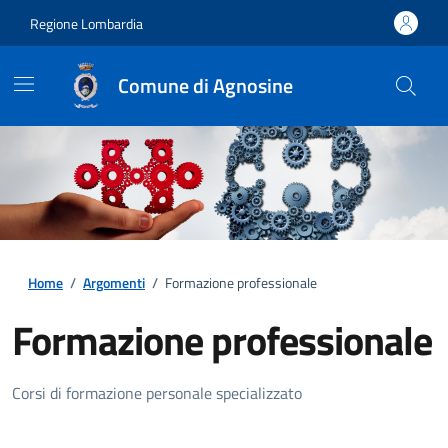
Regione Lombardia
Comune di Agnosine
Home
/
Argomenti
/
Formazione professionale
Formazione professionale
Dettagli della notizia
Corsi di formazione personale specializzato