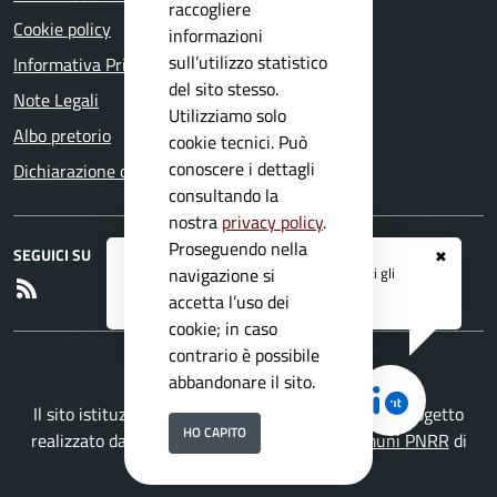
raccogliere
Cookie policy
informazioni
sull’utilizzo statistico
Informativa Privacy
del sito stesso.
Note Legali
Utilizziamo solo
Albo pretorio
cookie tecnici. Può
conoscere i dettagli
Dichiarazione di accessibilità
consultando la
nostra
privacy policy
.
Proseguendo nella
SEGUICI SU
✖
Registrati ai servizi
APP IO
e ricevi tutti gli
navigazione si
RSS
aggiornamenti dall'Ente
accetta l’uso dei
cookie; in caso
contrario è possibile
abbandonare il sito.
Il sito istituzionale del Comune di Agnosine è un progetto
HO CAPITO
realizzato da
Secoval srl
con la
Soluzione Comuni PNRR
di
ISWEB S.p.A.