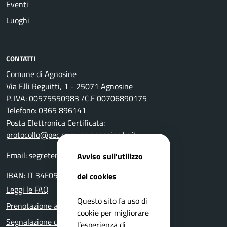
Eventi
Luoghi
CONTATTI
Comune di Agnosine
Via F.lli Reguitti, 1 - 25071 Agnosine
P. IVA: 00575550983 /C.F 00706890175
Telefono: 0365 896141
Posta Elettronica Certificata:
protocollo@pec.comune.agnosine.bs.it
Email:
segreteria@comune.agnosine.bs.it
Avviso sull'utilizzo
IBAN: IT 34F0511654000 0000000 24400
dei cookies
Leggi le FAQ
Questo sito fa uso di
Prenotazione appuntamento
cookie per migliorare
Segnalazione disservizio
l’esperienza di