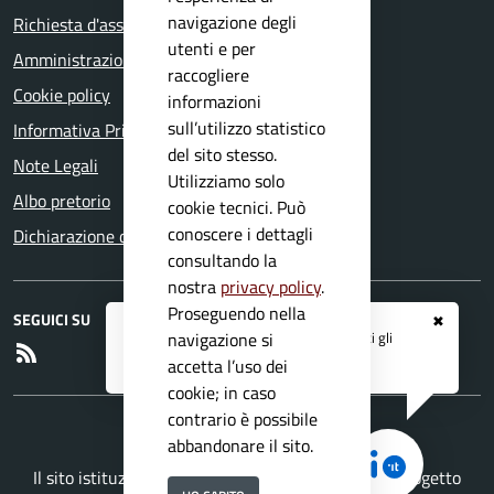
navigazione degli
Richiesta d'assistenza
utenti e per
Amministrazione trasparente
raccogliere
Cookie policy
informazioni
sull’utilizzo statistico
Informativa Privacy
del sito stesso.
Note Legali
Utilizziamo solo
Albo pretorio
cookie tecnici. Può
conoscere i dettagli
Dichiarazione di accessibilità
consultando la
nostra
privacy policy
.
Proseguendo nella
SEGUICI SU
✖
Registrati ai servizi
APP IO
e ricevi tutti gli
navigazione si
RSS
aggiornamenti dall'Ente
accetta l’uso dei
cookie; in caso
contrario è possibile
abbandonare il sito.
Il sito istituzionale del Comune di Agnosine è un progetto