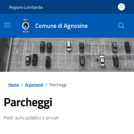
Regione Lombardia
Comune di Agnosine
Home
/
Argomenti
/
Parcheggi
Parcheggi
Dettagli della notizia
Posti auto pubblici e privati