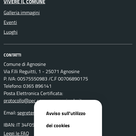
VIVERE IL COMUNE
Galleria immagini
Eventi
Luoghi
CONTATTI
Comune di Agnosine
Via F.lli Reguitti, 1 - 25071 Agnosine
P. IVA: 00575550983 /C.F 00706890175
Telefono: 0365 896141
Posta Elettronica Certificata:
protocollo@pec.comune.agnosine.bs.it
Email:
segreteria@comune.agnosine.bs.it
Avviso sull'utilizzo
IBAN: IT 34F0511654000 0000000 24400
dei cookies
Leggi le FAQ