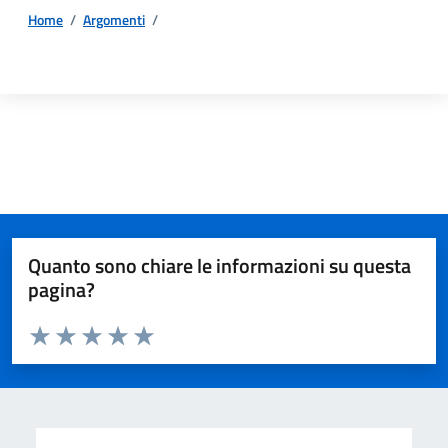
Home
/
Argomenti
/
Dettagli della notizia
Quanto sono chiare le informazioni su questa
pagina?
Valuta da 1 a 5 stelle la pagina
Valuta 1 stelle su 5
Valuta 2 stelle su 5
Valuta 3 stelle su 5
Valuta 4 stelle su 5
Valuta 5 stelle su 5