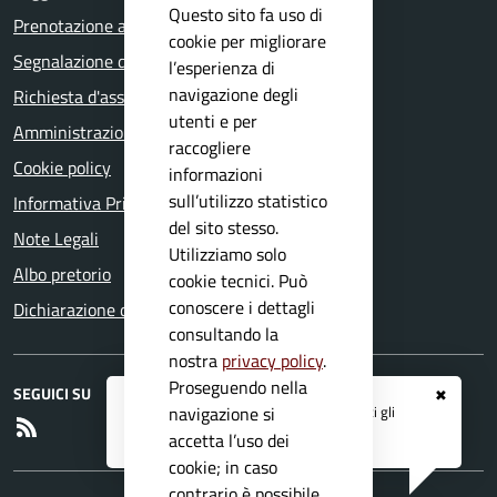
Questo sito fa uso di
Prenotazione appuntamento
cookie per migliorare
Segnalazione disservizio
l’esperienza di
navigazione degli
Richiesta d'assistenza
utenti e per
Amministrazione trasparente
raccogliere
Cookie policy
informazioni
sull’utilizzo statistico
Informativa Privacy
del sito stesso.
Note Legali
Utilizziamo solo
Albo pretorio
cookie tecnici. Può
conoscere i dettagli
Dichiarazione di accessibilità
consultando la
nostra
privacy policy
.
Proseguendo nella
SEGUICI SU
✖
Registrati ai servizi
APP IO
e ricevi tutti gli
navigazione si
RSS
aggiornamenti dall'Ente
accetta l’uso dei
cookie; in caso
contrario è possibile