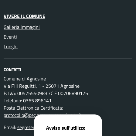
VIVERE IL COMUNE
Galleria immagini
Eventi
Luoghi
CONTATTI
Comune di Agnosine
Via F.lli Reguitti, 1 - 25071 Agnosine
P. IVA: 00575550983 /C.F 00706890175
Telefono: 0365 896141
Posta Elettronica Certificata:
protocollo@pec.comune.agnosine.bs.it
Email:
segreteria@comune.agnosine.bs.it
Avviso sull'utilizzo