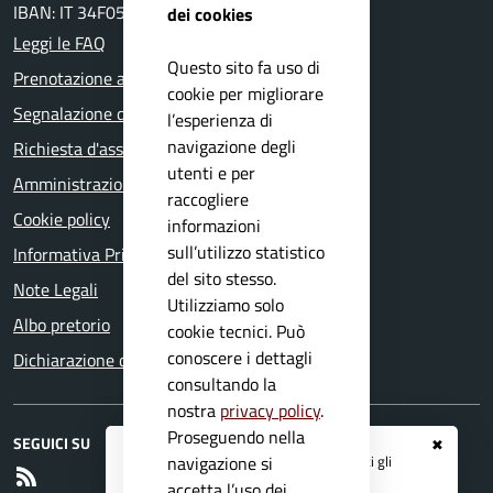
IBAN: IT 34F0511654000 0000000 24400
dei cookies
Leggi le FAQ
Questo sito fa uso di
Prenotazione appuntamento
cookie per migliorare
Segnalazione disservizio
l’esperienza di
navigazione degli
Richiesta d'assistenza
utenti e per
Amministrazione trasparente
raccogliere
Cookie policy
informazioni
sull’utilizzo statistico
Informativa Privacy
del sito stesso.
Note Legali
Utilizziamo solo
Albo pretorio
cookie tecnici. Può
conoscere i dettagli
Dichiarazione di accessibilità
consultando la
nostra
privacy policy
.
Proseguendo nella
SEGUICI SU
✖
Registrati ai servizi
APP IO
e ricevi tutti gli
navigazione si
RSS
aggiornamenti dall'Ente
accetta l’uso dei