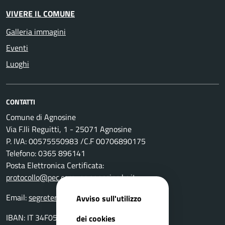
VIVERE IL COMUNE
Galleria immagini
Eventi
Luoghi
CONTATTI
Comune di Agnosine
Via F.lli Reguitti, 1 - 25071 Agnosine
P. IVA: 00575550983 /C.F 00706890175
Telefono: 0365 896141
Posta Elettronica Certificata:
protocollo@pec.comune.agnosine.bs.it
Email:
segreteria@comune.agnosine.bs.it
Avviso sull'utilizzo
IBAN: IT 34F0511654000 0000000 24400
dei cookies