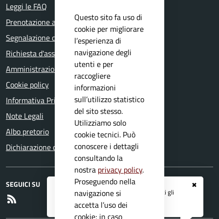
Leggi le FAQ
Questo sito fa uso di
Prenotazione appuntamento
cookie per migliorare
Segnalazione disservizio
l’esperienza di
navigazione degli
Richiesta d'assistenza
utenti e per
Amministrazione trasparente
raccogliere
Cookie policy
informazioni
sull’utilizzo statistico
Informativa Privacy
del sito stesso.
Note Legali
Utilizziamo solo
Albo pretorio
cookie tecnici. Può
conoscere i dettagli
Dichiarazione di accessibilità
consultando la
nostra
privacy policy
.
Proseguendo nella
SEGUICI SU
✖
Registrati ai servizi
APP IO
e ricevi tutti gli
navigazione si
RSS
aggiornamenti dall'Ente
accetta l’uso dei
cookie; in caso