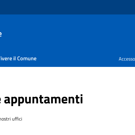
e
ivere il Comune
e appuntamenti
stri uffici