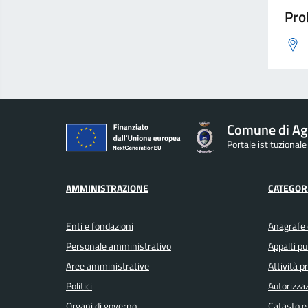
Pro
Comune di Ag
Portale istituzional
AMMINISTRAZIONE
CATEGORI
Enti e fondazioni
Anagrafe e
Personale amministrativo
Appalti pu
Aree amministrative
Attività 
Politici
Autorizzaz
Organi di governo
Catasto e