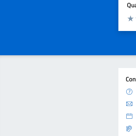
Qua
Valuta
Valu
Con