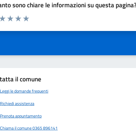
nto sono chiare le informazioni su questa pagina
 da 1 a 5 stelle la pagina
ta 1 stelle su 5
Valuta 2 stelle su 5
Valuta 3 stelle su 5
Valuta 4 stelle su 5
Valuta 5 stelle su 5
tatta il comune
Leggi le domande frequenti
Richiedi assistenza
Prenota appuntamento
Chiama il comune 0365 896141