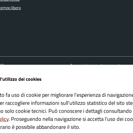
 tempo libero
FAQ
Amministrazione trasparente
ione appuntamento
Cookie policy
l'utilizzo dei cookies
one disservizio
Informativa Privacy
 d'assistenza
Note Legali
to fa uso di cookie per migliorare l’esperienza di navigazion
Albo pretorio
er raccogliere informazioni sull’utilizzo statistico del sito st
Dichiarazione di accessibilità
mo solo cookie tecnici. Può conoscere i dettagli consultando 
olicy
. Proseguendo nella navigazione si accetta l’uso dei cook
rario è possibile abbandonare il sito.