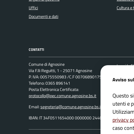
Uffici
Cultura e
Documenti e dati
CONTATTI
Comune di Agnosine
Leggi le 
Via F.lli Reguitti, 1 - 25071 Agnosine
Prenotaz
P. IVA: 00575550983 /C.F 00706890175
Avviso sul
Telefono: 0365 896141
Segnalazi
Posta Elettronica Certificata:
Richiesta
Questo si
protocollo@pec.comune.agnosine.bs.it
utenti e p
Email:
segreteria@comune.agnosine.bs.it
Utilizzia
IBAN: IT 34F0511654000 0000000 24400
privacy p
caso cont