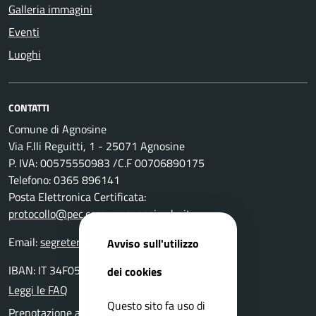
Galleria immagini
Eventi
Luoghi
CONTATTI
Comune di Agnosine
Via F.lli Reguitti, 1 - 25071 Agnosine
P. IVA: 00575550983 /C.F 00706890175
Telefono: 0365 896141
Posta Elettronica Certificata:
protocollo@pec.comune.agnosine.bs.it
Email:
segreteria@comune.agnosine.bs.it
Avviso sull'utilizzo
IBAN: IT 34F0511654000 0000000 24400
dei cookies
Leggi le FAQ
Questo sito fa uso di
Prenotazione appuntamento