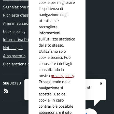
cookie per migliorare
Segnalazione disservizio
l’esperienza di
navigazione degli
Richiesta d'assistenza
utenti e per
Amministrazione trasparente
raccogliere
Cookie policy
informazioni
sull’utilizzo statistico
Informativa Privacy
del sito stesso.
Note Legali
Utilizziamo solo
Albo pretorio
cookie tecnici. Può
conoscere i dettagli
Dichiarazione di accessibilità
consultando la
nostra
privacy policy
.
Proseguendo nella
SEGUICI SU
✖
Registrati ai servizi
APP IO
e ricevi tutti gli
navigazione si
RSS
aggiornamenti dall'Ente
accetta l’uso dei
cookie; in caso
contrario è possibile
abbandonare il sito.