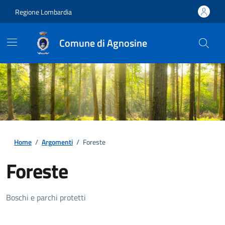
Regione Lombardia
Comune di Agnosine
Home
/
Argomenti
/
Foreste
Foreste
Dettagli della notizia
Boschi e parchi protetti