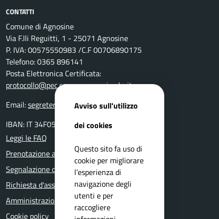
CONTATTI
Comune di Agnosine
Via F.lli Reguitti, 1 - 25071 Agnosine
P. IVA: 00575550983 /C.F 00706890175
Telefono: 0365 896141
Posta Elettronica Certificata:
protocollo@pec.comune.agnosine.bs.it
Email:
segreteria@comune.agnosine.bs.it
Avviso sull'utilizzo
IBAN: IT 34F0511654000 0000000 24400
dei cookies
Leggi le FAQ
Questo sito fa uso di
Prenotazione appuntamento
cookie per migliorare
Segnalazione disservizio
l’esperienza di
navigazione degli
Richiesta d'assistenza
utenti e per
Amministrazione trasparente
raccogliere
Cookie policy
informazioni