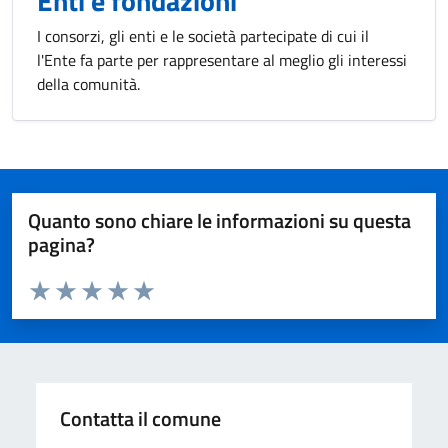
Enti e fondazioni
I consorzi, gli enti e le società partecipate di cui il
l'Ente fa parte per rappresentare al meglio gli interessi
della comunità.
Quanto sono chiare le informazioni su questa
pagina?
Valuta da 1 a 5 stelle la pagina
Valuta 1 stelle su 5
Valuta 2 stelle su 5
Valuta 3 stelle su 5
Valuta 4 stelle su 5
Valuta 5 stelle su 5
Contatta il comune