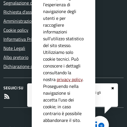
Segnalazione disservizio
l’esperienza di
navigazione degli
Richiesta d'assistenza
utenti e per
Amministrazione trasparente
raccogliere
Cookie policy
informazioni
sull’utilizzo statistico
Informativa Privacy
del sito stesso.
Note Legali
Utilizziamo solo
Albo pretorio
cookie tecnici. Può
conoscere i dettagli
Dichiarazione di accessibilità
consultando la
nostra
privacy policy
.
Proseguendo nella
SEGUICI SU
✖
Registrati ai servizi
APP IO
e ricevi tutti gli
navigazione si
RSS
aggiornamenti dall'Ente
accetta l’uso dei
cookie; in caso
contrario è possibile
abbandonare il sito.