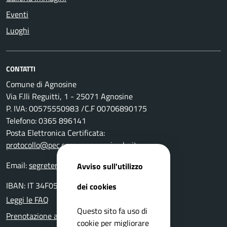
Eventi
Luoghi
CONTATTI
Comune di Agnosine
Via F.lli Reguitti, 1 - 25071 Agnosine
P. IVA: 00575550983 /C.F 00706890175
Telefono: 0365 896141
Posta Elettronica Certificata:
protocollo@pec.comune.agnosine.bs.it
Email:
segreteria@comune.agnosine.bs.it
Avviso sull'utilizzo
IBAN: IT 34F0511654000 0000000 24400
dei cookies
Leggi le FAQ
Questo sito fa uso di
Prenotazione appuntamento
cookie per migliorare