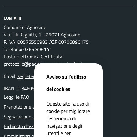
CONTATTI
Comune di Agnosine
Via F.lli Reguitti, 1 - 25071 Agnosine
P. IVA: 00575550983 /C.F 00706890175
Telefono: 0365 896141
Posta Elettronica Certificata:
protocollo@pec.comune.agnosine.bs.it
Email:
segreteria@comune.agnosine.bs.it
Avviso sull'utilizzo
IBAN: IT 34F0511654000 0000000 24400
dei cookies
Leggi le FAQ
Questo sito fa uso di
Prenotazione appuntamento
cookie per migliorare
Segnalazione disservizio
l’esperienza di
navigazione degli
Richiesta d'assistenza
utenti e per
Amministrazione trasparente