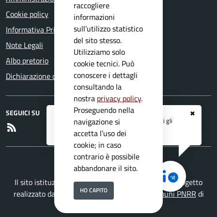
raccogliere
Cookie policy
informazioni
sull’utilizzo statistico
Informativa Privacy
del sito stesso.
Note Legali
Utilizziamo solo
Albo pretorio
cookie tecnici. Può
conoscere i dettagli
Dichiarazione di accessibilità
consultando la
nostra
privacy policy
.
Proseguendo nella
SEGUICI SU
✖
Registrati ai servizi
APP IO
e ricevi tutti gli
navigazione si
RSS
aggiornamenti dall'Ente
accetta l’uso dei
cookie; in caso
contrario è possibile
abbandonare il sito.
Il sito istituzionale del Comune di Agnosine è un progetto
HO CAPITO
realizzato da
Secoval srl
con la
Soluzione Comuni PNRR
di
ISWEB S.p.A.